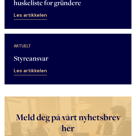
huskeliste for gründere
Les artikkelen
AKTUELT
Styreansvar
Les artikkelen
Meld deg på vårt nyhetsbrev
her