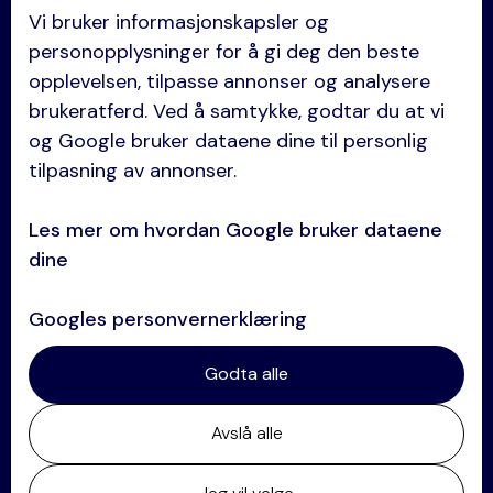
Vi bruker informasjonskapsler og
Anskaffelser
personopplysninger for å gi deg den beste
Eiendom
opplevelsen, tilpasse annonser og analysere
brukeratferd. Ved å samtykke, godtar du at vi
Entreprise
og Google bruker dataene dine til personlig
Selskapsrett
tilpasning av annonser.
Avtaler og kontrakter
Les mer om hvordan Google bruker dataene
Tvisteløsning
dine
Se alle kompetanser →
Googles personvernerklæring
Kontakt
Godta alle
+47 64 84 60 60
Avslå alle
post@oklandco.no
Postadresse: