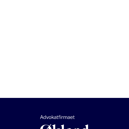
Forrige artikkel

Åpent brev fra Advokatfirmaet Økland & Co
DA til Lillestrøm Sportsklubb
Neste artikkel

Sammen for en bærekraftig fremtid!