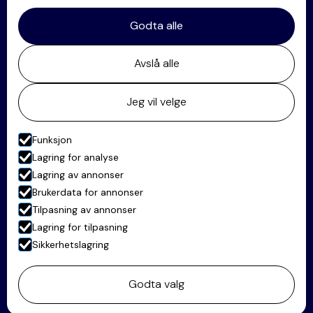
Kontakt
Godta alle
+47 64 84 60 60
Avslå alle
post@oklandco.no
Postadresse:
Jeg vil velge
Postboks 63, 2001 Lillestrøm
Besøksadresse:
Funksjon
Stortorget 28, 2000 Lillestrøm
Lagring for analyse
Lagring av annonser
Besøk vår Linkedin-profil her
Brukerdata for annonser
Tilpasning av annonser
Lagring for tilpasning
© Advokatfirmaet Økland & Co AS
Sikkerhetslagring
Levert av Horn Media
Personvern
Godta valg