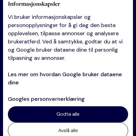
Informasjonskapsler
Kompetanse
Vi bruker informasjonskapsler og
Anskaffelser
personopplysninger for å gi deg den beste
Eiendom
opplevelsen, tilpasse annonser og analysere
brukeratferd. Ved å samtykke, godtar du at vi
Entreprise
og Google bruker dataene dine til personlig
Selskapsrett
tilpasning av annonser.
Avtaler og kontrakter
Les mer om hvordan Google bruker dataene
Tvisteløsning
dine
Se alle kompetanser →
Googles personvernerklæring
Kontakt
Godta alle
+47 64 84 60 60
Avslå alle
post@oklandco.no