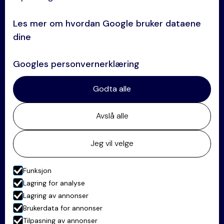
Avtaler og kontrakter
Les mer om hvordan Google bruker dataene
Tvisteløsning
dine
Se alle kompetanser →
Googles personvernerklæring
Kontakt
Godta alle
+47 64 84 60 60
Avslå alle
post@oklandco.no
Postadresse:
Jeg vil velge
Postboks 63, 2001 Lillestrøm
Besøksadresse:
Funksjon
Stortorget 28, 2000 Lillestrøm
Lagring for analyse
Lagring av annonser
Besøk vår Linkedin-profil her
Brukerdata for annonser
Tilpasning av annonser