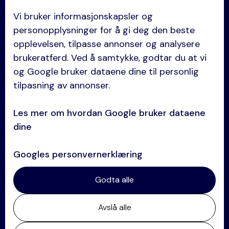
Vi bruker informasjonskapsler og
Anskaffelser
personopplysninger for å gi deg den beste
Eiendom
opplevelsen, tilpasse annonser og analysere
brukeratferd. Ved å samtykke, godtar du at vi
Entreprise
og Google bruker dataene dine til personlig
Selskapsrett
tilpasning av annonser.
Avtaler og kontrakter
Les mer om hvordan Google bruker dataene
Tvisteløsning
dine
Se alle kompetanser →
Googles personvernerklæring
Kontakt
Godta alle
+47 64 84 60 60
Avslå alle
post@oklandco.no