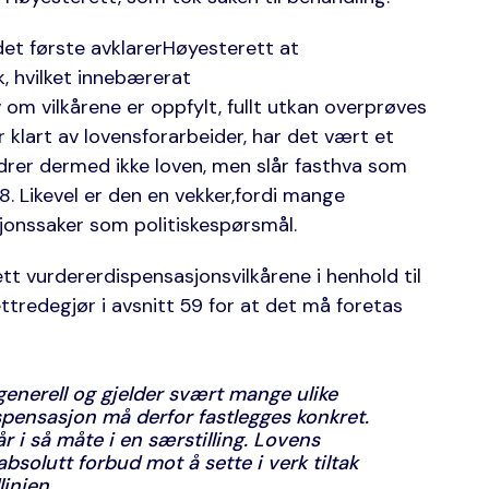
et første avklarerHøyesterett at
k, hvilket innebærerat
m vilkårene er oppfylt, fullt utkan overprøves
 klart av lovensforarbeider, har det vært et
er dermed ikke loven, men slår fasthva som
. Likevel er den en vekker,fordi mange
jonssaker som politiskespørsmål.
t vurdererdispensasjonsvilkårene i henhold til
tredegjør i avsnitt 59 for at det må foretas
enerell og gjelder svært mange ulike
pensasjon må derfor fastlegges konkret.
tår i så måte i en særstilling. Lovens
absolutt forbud mot å sette i verk tiltak
injen.