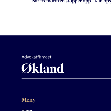
Når fremdriften stopper opp – kan ops
Meny
Hjem