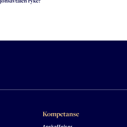
jonsavtalen ryke?
Kompetanse
Anskaffelser