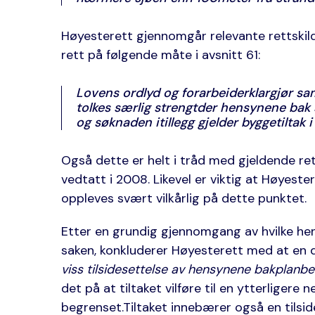
Høyesterett gjennomgår relevante rettsk
rett på følgende måte i avsnitt 61:
Lovens ordlyd og forarbeiderklargjør sam
tolkes særlig strengtder hensynene bak 
og søknaden itillegg gjelder byggetiltak
Også dette er helt i tråd med gjeldende re
vedtatt i 2008. Likevel er viktig at Høyest
oppleves svært vilkårlig på dette punktet.
Etter en grundig gjennomgang av hvilke he
saken, konkluderer Høyesterett med at en di
viss tilsidesettelse av hensynene bakplanb
det på at tiltaket vilføre til en ytterliger
begrenset.Tiltaket innebærer også en tilsid