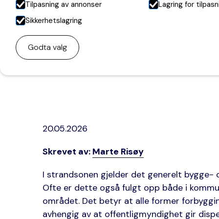
Tilpasning av annonser
Lagring for tilpasn
Sikkerhetslagring
Godta valg
20.05.2026
Skrevet av:
Marte Risøy
I strandsonen gjelder det generelt bygge- o
Ofte er dette også fulgt opp både i kommu
området. Det betyr at alle former forbyggi
avhengig av at offentligmyndighet gir dispe