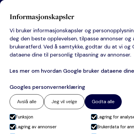
Hjem
Informasjonskapsler
Vi bruker informasjonskapsler og personopplysning
deg den beste opplevelsen, tilpasse annonser og 
brukeratferd. Ved å samtykke, godtar du at vi og
Høyestere
dataene dine til personlig tilpasning av annonser.
Les mer om hvordan Google bruker dataene din
dispen
Googles personvernerklæring
Avslå alle
Jeg vil velge
Godta alle
stran
Funksjon
Lagring for analys
Lagring av annonser
Brukerdata for an