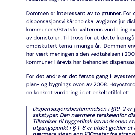
Dommen er interessant av to grunner. For d
dispensasjonsvilkårene skal avgjøres juridis
kommunens/Statsforvalterens vurdering av o
av domstolen. Til tross for at dette fremgår
omdiskutert tema i mange år. Dommen endr
har vært meningen siden vedtakelsen i 2008
kommuner i årevis har behandlet dispensas
For det andre er det første gang Høyesteret
plan- og bygningsloven av 2008. Høyesteret
en konkret vurdering i det enkeltetilfellet:
Dispensasjonsbestemmelsen i §19-2 er g
sakstyper. Den nærmere terskelenfor dis
Tillatelser til byggetiltak istrandsonen s
utgangspunkt i § 1-8 er atdet gjelder et 
nærmere sjøen enn 100meter fra strandl