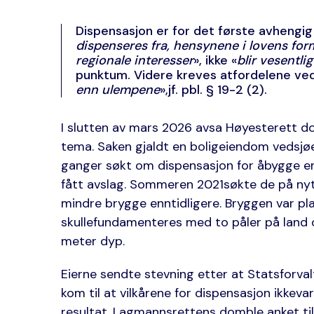
Dispensasjon er for det første avhengig 
dispenseres fra, hensynene i lovens for
regionale interesser
», ikke «
blir vesentlig
punktum. Videre kreves atfordelene ved
enn ulempene
»,jf. pbl. § 19-2 (2).
I slutten av mars 2026 avsa Høyesterett d
tema. Saken gjaldt en boligeiendom vedsjø
ganger søkt om dispensasjon for åbygge
fått avslag. Sommeren 2021søkte de på ny
mindre brygge enntidligere. Bryggen var pla
skullefundamenteres med to påler på land o
meter dyp.
Eierne sendte stevning etter at Statsforva
kom til at vilkårene for dispensasjon ikkev
resultat. Lagmannsrettens domble anket til