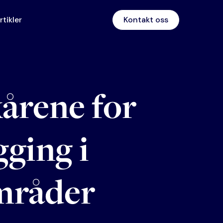
rtikler
Kontakt oss
kårene for
gging i
mråder