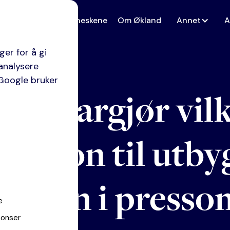
Kompetanse
Menneskene
Om Økland
Annet
A
er for å gi
analysere
 Google bruker
tt klargjør vil
e
sasjon til utby
dsonen i presso
e
nonser