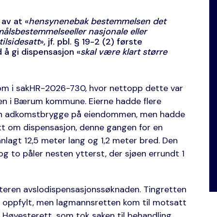
av at «
hensynenebak bestemmelsen det
målsbestemmelseeller nasjonale eller
tilsidesatt
», jf. pbl. § 19-2 (2) første
 å gi dispensasjon «
skal være klart større
om i sakHR-2026-730, hvor nettopp dette var
en i Bærum kommune. Eierne hadde flere
 en adkomstbrygge på eiendommen, men hadde
tt om dispensasjon, denne gangen for en
nlagt 12,5 meter lang og 1,2 meter bred. Den
g to påler nesten ytterst, der sjøen errundt 1
lteren avslodispensasjonssøknaden. Tingretten
ar oppfylt, men lagmannsretten kom til motsatt
 Høyesterett, som tok saken til behandling.