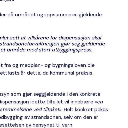
ilder på området ogoppsummerer gjeldende
let sett at vilkårene for dispensasjon skal
strandsoneforvaltningen gjør seg gjeldende,
 i et område med stort utbyggingspress.
tt fra og medplan- og bygningsloven ble
erettfastslår dette, da kommunal praksis
nsyn som gjør seggjeldende i den konkrete
spensasjon idette tilfellet vil innebære «
en
estemmelsene ved tiltaket
». Helt konkret pekes
e nedbygging av strandsonen, selv om den er
esettelsen av hensynet til vern