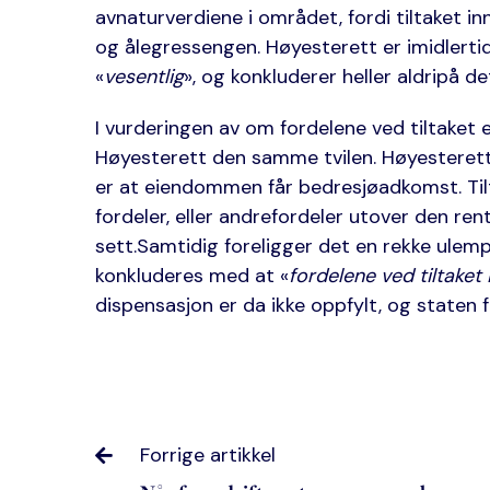
avnaturverdiene i området, fordi tiltaket
og ålegressengen. Høyesterett er imidlertid
«
vesentlig
», og konkluderer heller aldripå d
I vurderingen av om fordelene ved tiltaket e
Høyesterett den samme tvilen. Høyesterette
er at eiendommen får bedresjøadkomst. Til
fordeler, eller andrefordeler utover den re
sett.Samtidig foreligger det en rekke ulempe
konkluderes med at «
fordelene ved tiltaket
dispensasjon er da ikke oppfylt, og staten fr
Forrige artikkel
