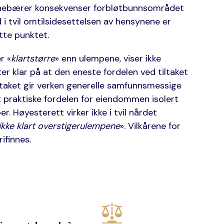
 innebærer konsekvenser forbløtbunnsområdet
 i tvil omtilsidesettelsen av hensynene er
ette punktet.
r «
klartstørre
» enn ulempene, viser ikke
r klar på at den eneste fordelen ved tiltaket
taket gir verken generelle samfunnsmessige
nt praktiske fordelen for eiendommen isolert
r. Høyesterett virker ikke i tvil nårdet
 ikke klart overstigerulempene
». Vilkårene for
ifinnes.