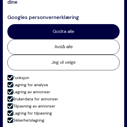
dine
Se alle kompetanser →
Googles personvernerklæring
Kontakt
Godta alle
+47 64 84 60 60
Avslå alle
post@oklandco.no
Postadresse:
Jeg vil velge
Postboks 63, 2001 Lillestrøm
Besøksadresse:
Funksjon
Stortorget 28, 2000 Lillestrøm
Lagring for analyse
Lagring av annonser
Besøk vår Linkedin-profil her
Brukerdata for annonser
Tilpasning av annonser
Lagring for tilpasning
© Advokatfirmaet Økland & Co AS
Sikkerhetslagring
Levert av Horn Media